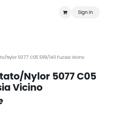
Sign in
as
Shop
o/Nylor 5077 C05 5119/140 Fucsia Vicino
tato/Nylor 5077 C05
ia Vicino
e