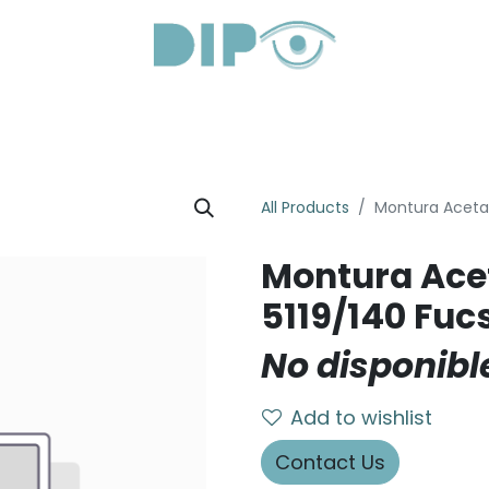
Productos
Servicios
Sobre Nosotros
Lentes Óptic
All Products
Montura Acetat
Montura Ace
5119/140 Fucs
No disponibl
Add to wishlist
Contact Us