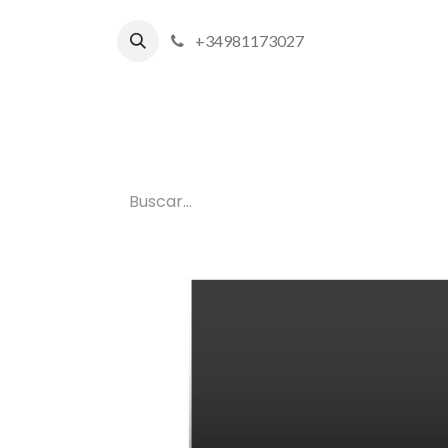
+34981173027
Inicio
P