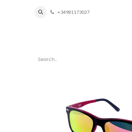
+34981173027
Inicio