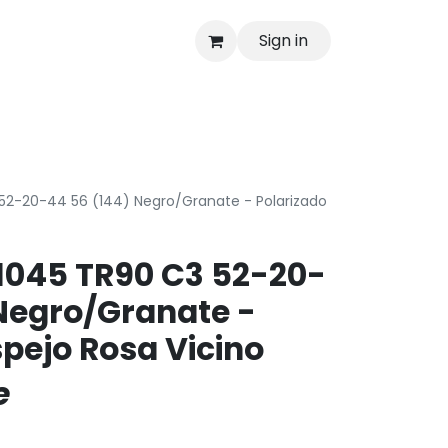
Sign in
as
Shop
52-20-44 56 (144) Negro/Granate - Polarizado
1045 TR90 C3 52-20-
Negro/Granate -
spejo Rosa Vicino
e