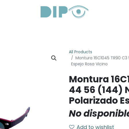
Productos
Servicios
Sobre Nosotros
Lentes Óptic
All Products
Montura 16C1045 TR90 C3 
Espejo Rosa Vicino
Montura 16C
44 56 (144) 
Polarizado E
No disponibl
Add to wishlist