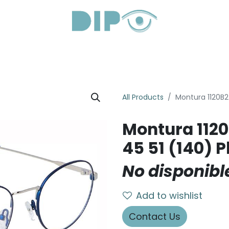
Productos
Servicios
Sobre Nosotros
Lentes Óptic
All Products
Montura 1120B24
Montura 1120
45 51 (140) P
No disponibl
Add to wishlist
Contact Us