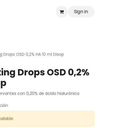
Sign in
as
Shop
g Drops OSD 0,2% HA 10 ml Disop
ing Drops OSD 0,2%
op
rvantes con 0,20% de ácido hialurónico
ción
ailable.