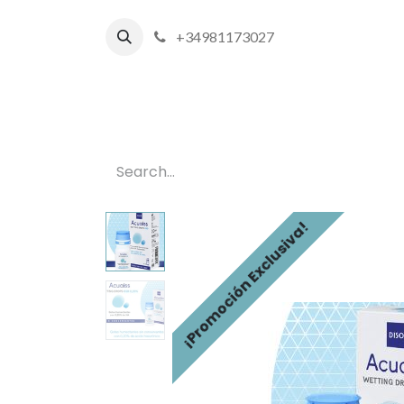
+34981173027
Inicio
¡Promoción Exclusiva!