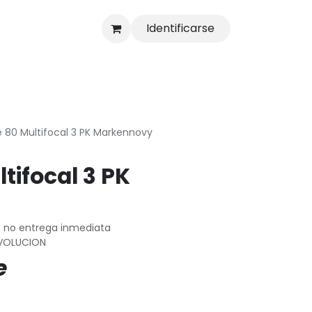
Identificarse
s
Tienda
 80 Multifocal 3 PK Markennovy
tifocal 3 PK
, no entrega inmediata
VOLUCION
e