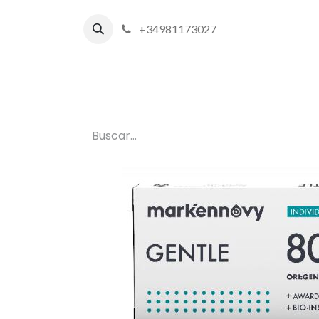
+34981173027
Inicio
P