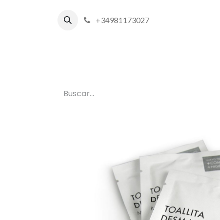
+34981173027
Inicio
P