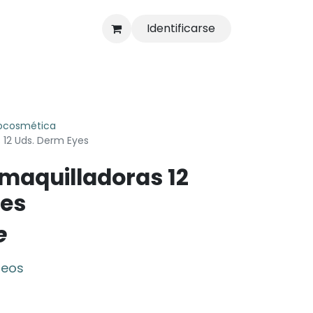
Identificarse
s
Tienda
ocosmética
 12 Uds. Derm Eyes
smaquilladoras 12
yes
e
seos