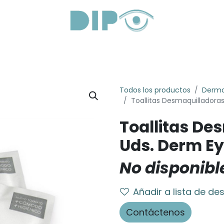
roductos
Servicios
Sobre Nosotros
Lentes Óptica
Todos los productos
Derm
Toallitas Desmaquilladoras
Toallitas De
Uds. Derm E
No disponibl
Añadir a lista de de
Contáctenos