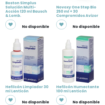
Boston Simplus
Solución Multi-
Novoxy One Step Bio
Acción 120 ml Bausch
250 ml + 30
& Lomb.
Compromidos Avizor
No disponible
No disponible
Hefilcón Limpiador 30
Hefilcón Humectante
ml Lenticón
100 ml Lenticón
No disponible
No disponible