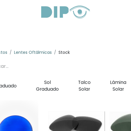
roductos
Servicios
Sobre Nosotros
Lentes Óptica
ctos
Lentes Oftálmicas
Stock
Sol
Talco
Lámina
aduado
Graduado
Solar
Solar