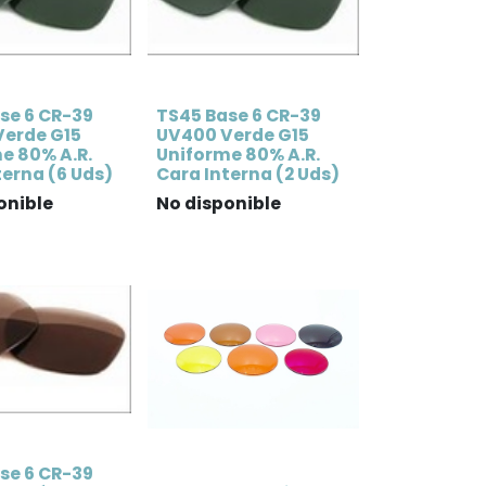
se 6 CR-39
TS45 Base 6 CR-39
erde G15
UV400 Verde G15
e 80% A.R.
Uniforme 80% A.R.
terna (6 Uds)
Cara Interna (2 Uds)
onible
No disponible
se 6 CR-39