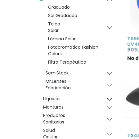
Graduado
Sol Graduado
Talco
Solar
TS56
Lámina Solar
UV40
Fotocromático Fashion
80% 
Colors
No d
Filtro Terapéutico
SemiStock
Mr.Lenses -
Fabricación
Líquidos
Monturas
Productos
Sanitarios
Salud
TS44
Ocular