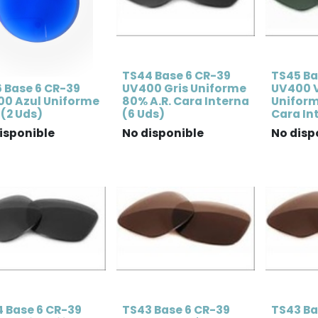
TS44 Base 6 CR-39
TS45 Ba
 Base 6 CR-39
UV400 Gris Uniforme
UV400 V
0 Azul Uniforme
80% A.R. Cara Interna
Uniform
(2 Uds)
(6 Uds)
Cara In
isponible
No disponible
No disp
 Base 6 CR-39
TS43 Base 6 CR-39
TS43 Ba