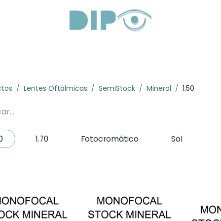
roductos
Servicios
Sobre Nosotros
Lentes Óptica
ctos
Lentes Oftálmicas
SemiStock
Mineral
1.50
0
1.70
Fotocromático
Sol