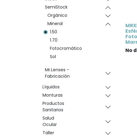
SemiStock
Orgánico
Mineral
MRXL
Esfé
1.50
Fot
1.70
Marr
Fotocromático
No d
Sol
Mr.Lenses -
Fabricación
Líquidos
Monturas
Productos
Sanitarios
Salud
Ocular
Taller