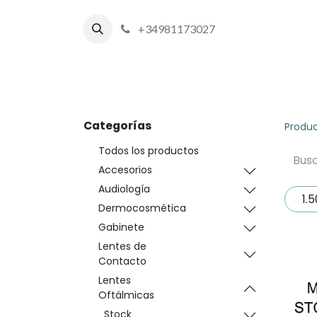
+34981173027
Inicio
P
Categorías
Produ
Todos los productos
Accesorios
Audiología
1.5
Dermocosmética
Gabinete
Lentes de
Contacto
Lentes
Oftálmicas
Stock