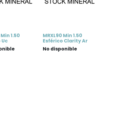
Min 1.50
MRXL90 Min 1.50
o Uc
Esférico Clarity Ar
onible
No disponible