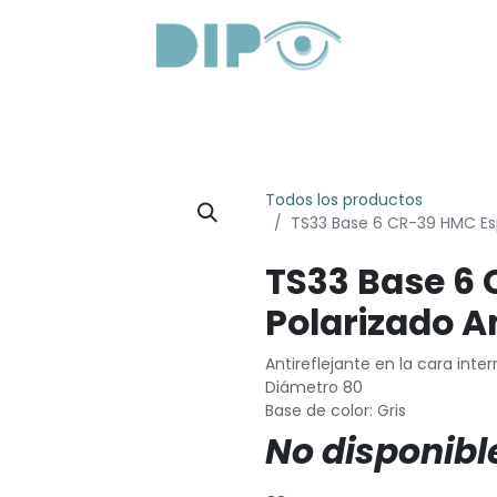
roductos
Servicios
Sobre Nosotros
Lentes Óptica
Todos los productos
TS33 Base 6 CR-39 HMC Esp
TS33 Base 6
Polarizado A
Antireflejante en la cara inte
Diámetro 80
Base de color: Gris
No disponibl