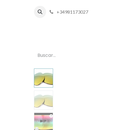
+34981173027
Inicio
P