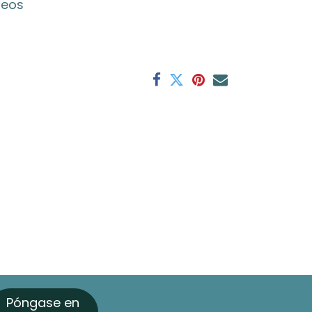
seos
Póngase en