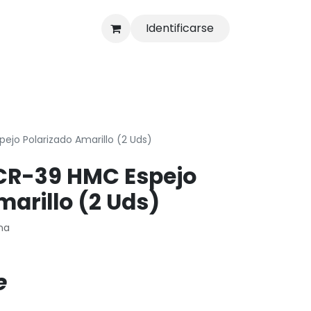
Identificarse
s
Tienda
ejo Polarizado Amarillo (2 Uds)
 CR-39 HMC Espejo
marillo (2 Uds)
rna
e