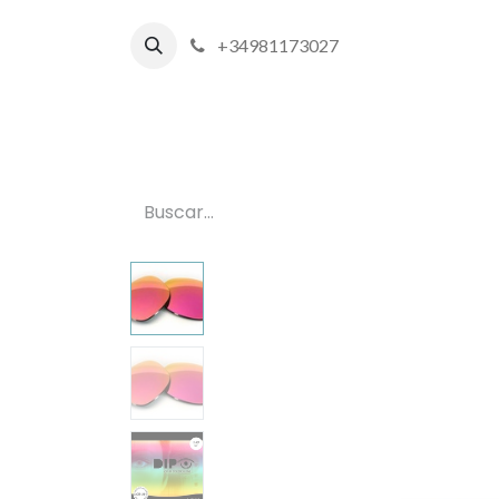
+34981173027
Inicio
P