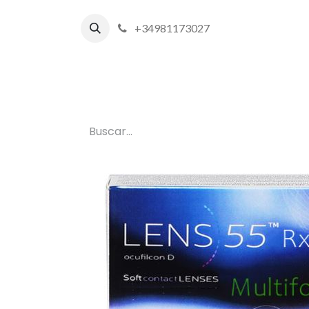
+34981173027
Inicio
P