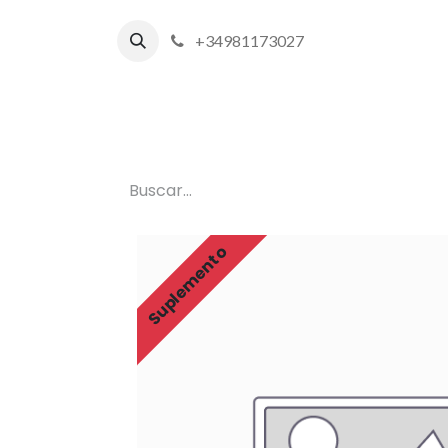
+34981173027
Inicio
P
Suplemento