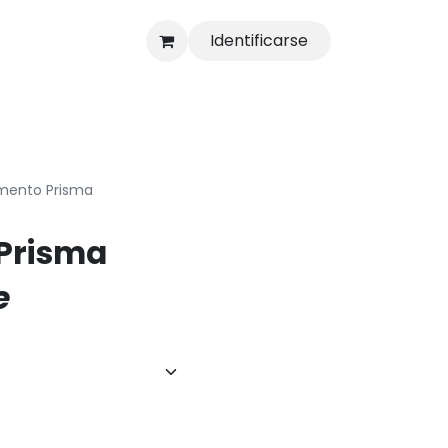
Identificarse
s
Tienda
mento Prisma
Prisma
e