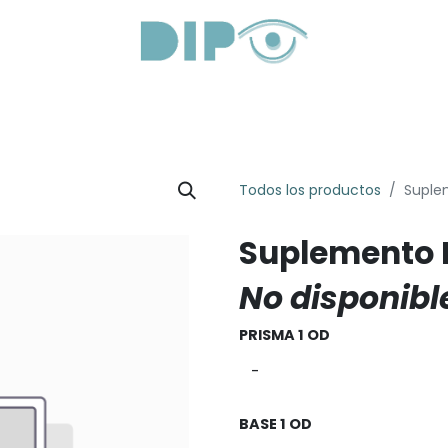
roductos
Servicios
Sobre Nosotros
Lentes Óptica
Todos los productos
Suple
Suplemento 
No disponibl
PRISMA 1 OD
BASE 1 OD