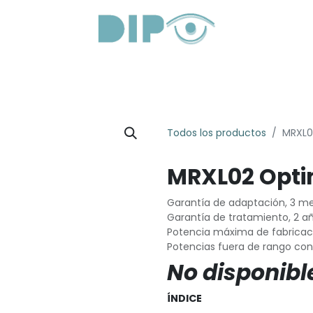
roductos
Servicios
Sobre Nosotros
Lentes Óptica
Todos los productos
MRXL0
MRXL02 Opti
Garantía de adaptación, 3 m
Garantía de tratamiento, 2 a
Potencia máxima de fabricació
Potencias fuera de rango con
No disponibl
ÍNDICE