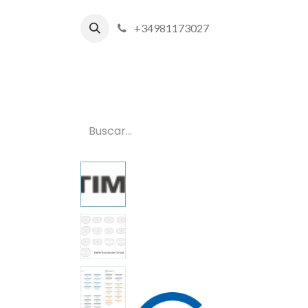
+34981173027
Inicio
P