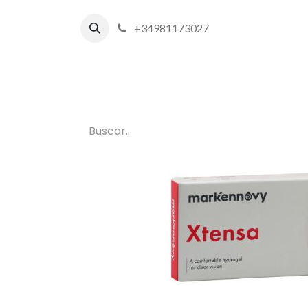
+34981173027
Inicio
P