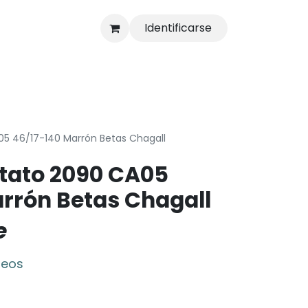
Identificarse
s
Tienda
5 46/17-140 Marrón Betas Chagall
tato 2090 CA05
rrón Betas Chagall
e
seos