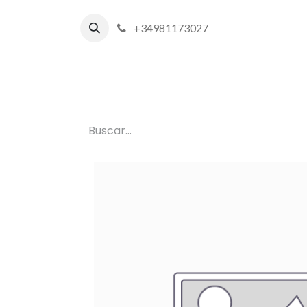
+34981173027
Inicio
P