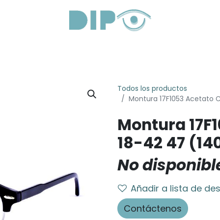
roductos
Servicios
Sobre Nosotros
Lentes Óptica
Todos los productos
Montura 17F1053 Acetato C
Montura 17F1
18-42 47 (14
No disponibl
Añadir a lista de de
Contáctenos