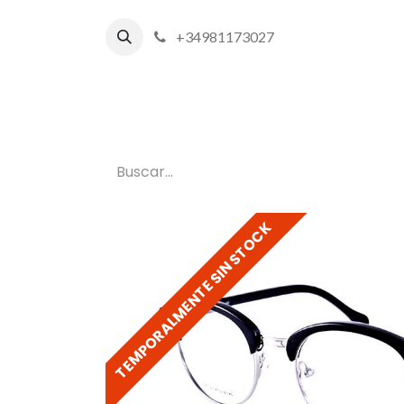
+34981173027
Inicio
P
TEMPORALMENTE SIN STOCK