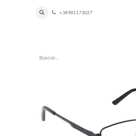
+34981173027
Inicio
P