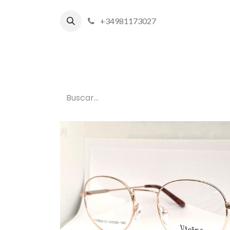
+34981173027
Inicio
P