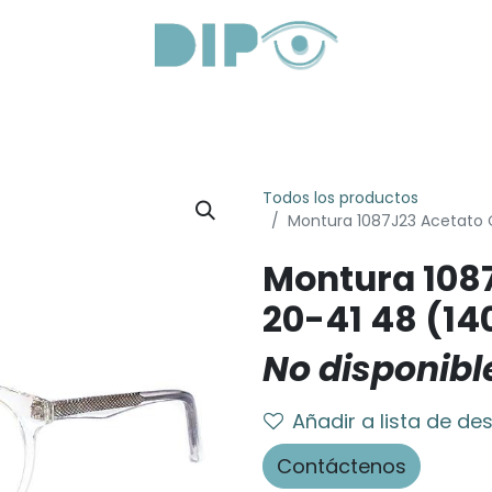
roductos
Servicios
Sobre Nosotros
Lentes Óptica
Todos los productos
Montura 1087J23 Acetato C
Montura 108
20-41 48 (140
No disponibl
Añadir a lista de de
Contáctenos