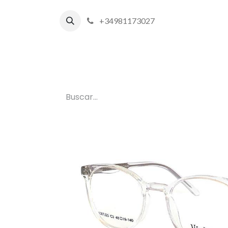
+34981173027
Inicio
P