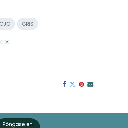
OJO
GRIS
seos
Póngase en