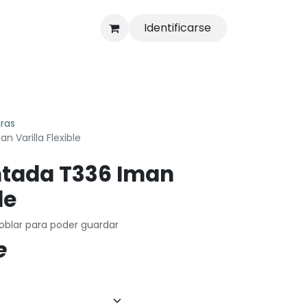
Identificarse
s
Tienda
ras
 Varilla Flexible
tada T336 Iman
le
doblar para poder guardar
e