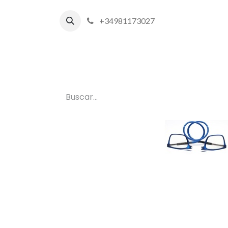
+34981173027
Inicio
P