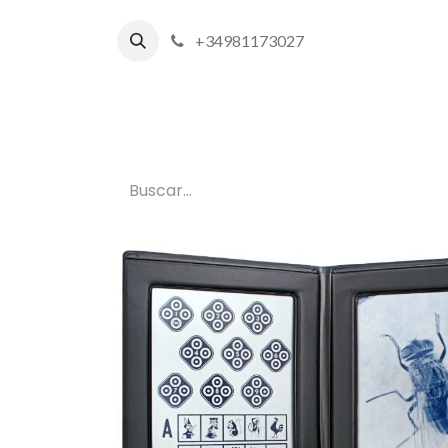
+34981173027
Inicio
P