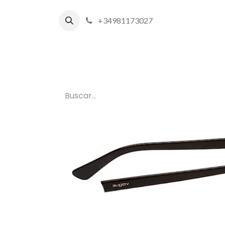
+34981173027
Inicio
P