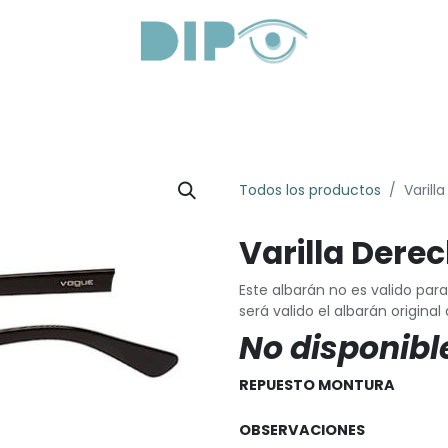
roductos
Servicios
Sobre Nosotros
Lentes Óptica
Todos los productos
Varil
Varilla Dere
Este albarán no es valido para
será valido el albarán origin
No disponibl
REPUESTO MONTURA
OBSERVACIONES