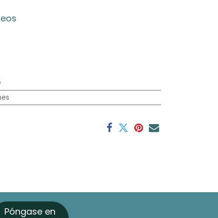
seos
O
nes
Póngase en