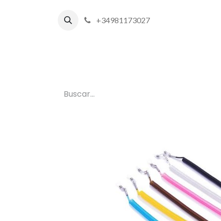
+34981173027
Inicio
P