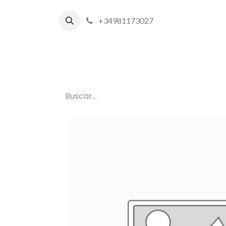
+34981173027
Inicio
P