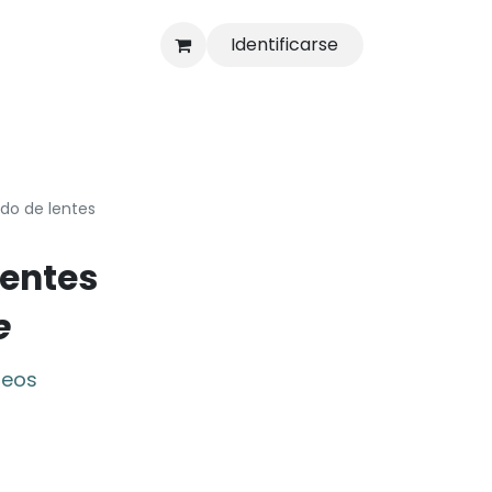
Identificarse
s
Tienda
do de lentes
lentes
e
seos