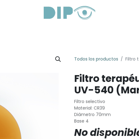
roductos
Servicios
Sobre Nosotros
Lentes Óptica
Todos los productos
Filtro
Filtro terapé
UV-540 (Mar
Filtro selectivo
Material: CR39
Diámetro 70mm
Base 4
No disponibl