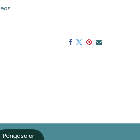
seos
Póngase en