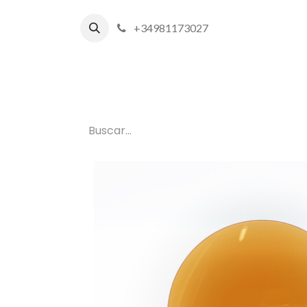
+34981173027
Inicio
P