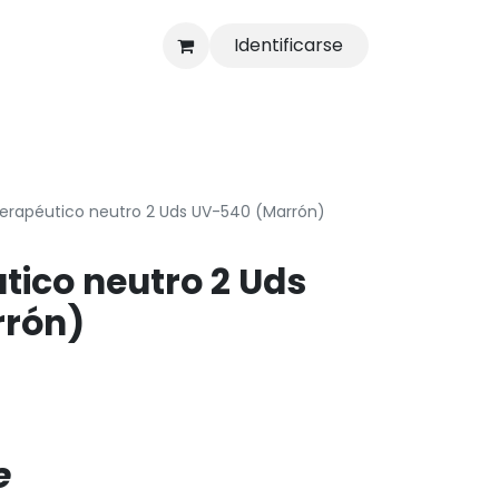
Identificarse
s
Tienda
 terapéutico neutro 2 Uds UV-540 (Marrón)
utico neutro 2 Uds
rón)
e