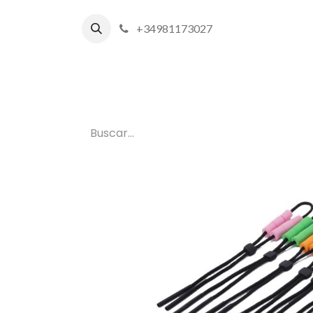
+34981173027
Inicio
P